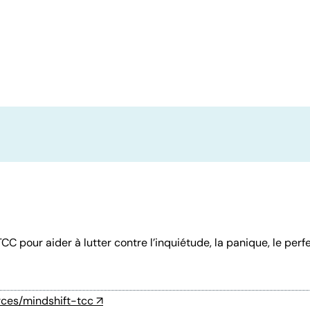
TCC pour aider à lutter contre l’inquiétude, la panique, le per
rces/mindshift-tcc
↗