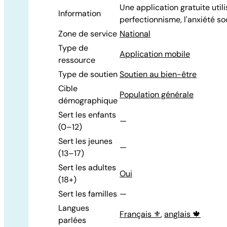
Une application gratuite utili
Information
perfectionnisme, l'anxiété so
Zone de service
National
Type de
Application mobile
ressource
Type de soutien
Soutien au bien-être
Cible
Population générale
démographique
Sert les enfants
—
(0–12)
Sert les jeunes
—
(13–17)
Sert les adultes
Oui
(18+)
Sert les familles
—
Langues
Français ⚜️
,
anglais 🍁
parlées