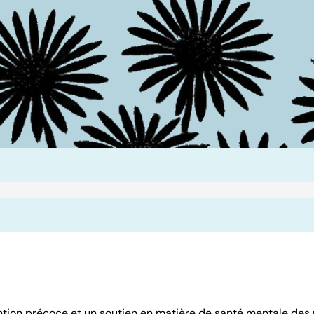
tion précoce et un soutien en matière de santé mentale des 