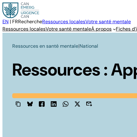
Aller
au
contenu
EN
|
FR
Recherche
Ressources locales
Votre santé mentale
Ressources locales
Votre santé mentale
À propos
Fiches d’
Ressources en santé mentale
|
National
Ressources : Ap