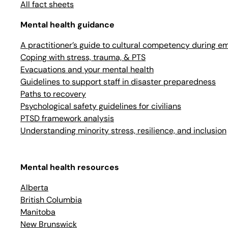
All fact sheets
Mental health guidance
A practitioner’s guide to cultural competency during e
Coping with stress, trauma, & PTS
Evacuations and your mental health
Guidelines to support staff in disaster preparedness
Paths to recovery
Psychological safety guidelines for civilians
PTSD framework analysis
Understanding minority stress, resilience, and inclusion
Mental health resources
Alberta
British Columbia
Manitoba
New Brunswick