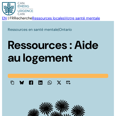
Aller
au
contenu
EN
|
FR
Recherche
Ressources locales
Votre santé mentale
Ressources en santé mentale
|
Ontario
Ressources : Aide
au logement